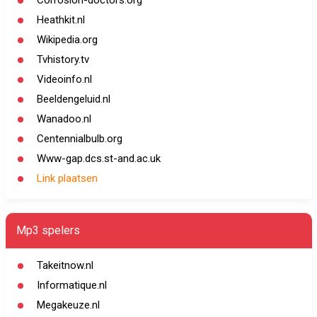
Corrosion-doctors.org
Heathkit.nl
Wikipedia.org
Tvhistory.tv
Videoinfo.nl
Beeldengeluid.nl
Wanadoo.nl
Centennialbulb.org
Www-gap.dcs.st-and.ac.uk
Link plaatsen
Mp3 spelers
Takeitnow.nl
Informatique.nl
Megakeuze.nl