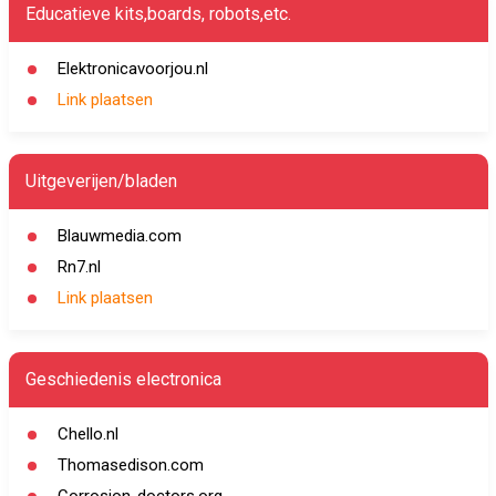
Educatieve kits,boards, robots,etc.
Elektronicavoorjou.nl
Link plaatsen
Uitgeverijen/bladen
Blauwmedia.com
Rn7.nl
Link plaatsen
Geschiedenis electronica
Chello.nl
Thomasedison.com