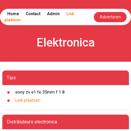
Home
Contact
Admin
Link
Adverteren
plaatsen
Elektronica
Tips
sony zv e1 fe 35mm f 1 8
Link plaatsen
Distributeurs electronica