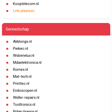
Kooptelecom.nl
Link plaatsen
Gereedschap
Akblongs.nl
Piekiec.nl
Wsbenelux.nl
Mdaelektronica.nl
Romex.nl
Mat-tech.nl
Printtec.nl
Endoscopen.nl
Weller-repairs.nl
Tooltronics.nl
Ridair-brema.nl